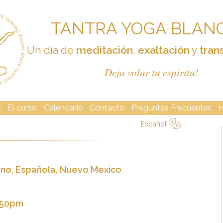
TANTRA YOGA BLAN
Un día de
meditación
,
exaltación
y
tran
Deja volar tu espíritu!
s
El curso
Calendario
Contacto
Preguntas Frecuentes
H
Español
简体中文
Русский
Deutsch
Español
English
Italiano
ano, Española, Nuevo Mexico
1:50pm