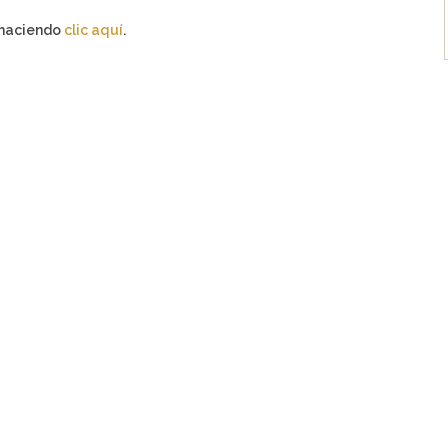
s haciendo
clic aquí
.