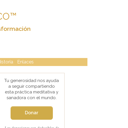
CO™
sformación
istoria
Enlaces
Tu generosidad nos ayuda
a seguir compartiendo
esta práctica meditativa y
sanadora con el mundo.
Donar
Las donaciones son deducibles de