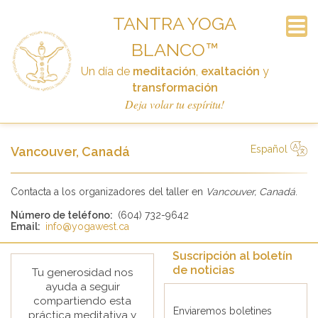
TANTRA YOGA
BLANCO™
Suscripción al boletín de noticias
Preguntas Frecuentes
Calendario
Contacto
Anuncios
El curso
Enlaces
Historia
Inicio
Un día de
meditación
,
exaltación
y
Donar
transformación
Deja volar tu espíritu!
Español
Vancouver, Canadá
简体中文
Русский
Deutsch
Español
English
Italiano
Contacta a los organizadores del taller en
Vancouver, Canadá
.
Número de teléfono:
(604) 732-9642
Email:
info@yogawest.ca
Suscripción al boletín
de noticias
Tu generosidad nos
ayuda a seguir
compartiendo esta
Enviaremos boletines
práctica meditativa y