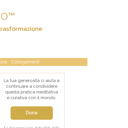
CO™
trasformazione
oria
Collegamenti
La tua generosità ci aiuta a
continuare a condividere
questa pratica meditativa
e curativa con il mondo.
Dona
Le donazioni sono deducibili dalle