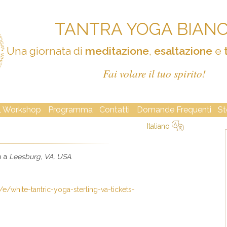
TANTRA YOGA BIAN
Una giornata di
meditazione
,
esaltazione
e
Fai volare il tuo spirito!
Il Workshop
Programma
Contatti
Domande Frequenti
St
Italiano
简体中文
Русский
Deutsch
Español
English
Italiano
p a
Leesburg, VA, USA
.
e/white-tantric-yoga-sterling-va-tickets-