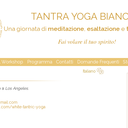
TANTRA YOGA BIAN
Una giornata di
meditazione
,
esaltazione
e
Fai volare il tuo spirito!
Il Workshop
Programma
Contatti
Domande Frequenti
St
Italiano
Русский
Deutsch
Español
Italiano
p a
Los Angeles
.
gmail.com
s.com/white-tantric-yoga