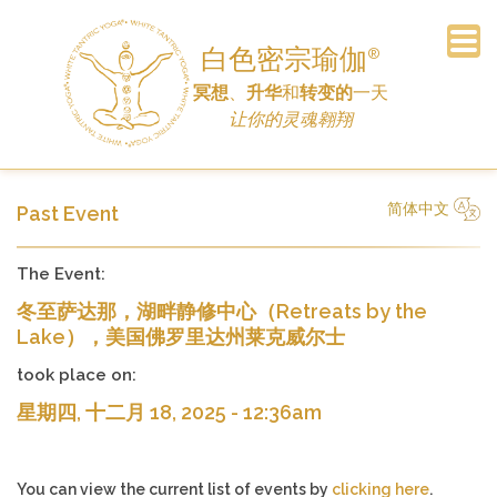
白色密宗瑜伽
®
冥想
、
升华
和
转变的
一天
订阅电子报
常见问题
主页
公告
车间
日程
联系
历史
链接
捐赠
让你的灵魂翱翔
简体中文
Past Event
简体中文
Русский
Deutsch
Español
English
Italiano
The Event:
冬至萨达那，湖畔静修中心（Retreats by the
Lake），美国佛罗里达州莱克威尔士
took place on:
星期四, 十二月 18, 2025 - 12:36am
You can view the current list of events by
clicking here
.