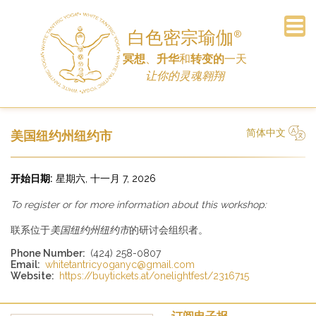
白色密宗瑜伽
®
冥想
、
升华
和
转变的
一天
订阅电子报
常见问题
主页
公告
车间
日程
联系
历史
链接
捐赠
让你的灵魂翱翔
简体中文
美国纽约州纽约市
简体中文
Русский
Deutsch
Español
English
Italiano
开始日期:
星期六, 十一月 7, 2026
To register or for more information about this workshop:
联系位于
美国纽约州纽约市
的研讨会组织者。
Phone Number:
(424) 258-0807
Email:
whitetantricyoganyc@gmail.com
Website:
https://buytickets.at/onelightfest/2316715