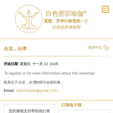
白色密宗瑜伽
®
冥想
、
升华
和
转变的
一天
订阅电子报
常见问题
主页
公告
车间
日程
联系
历史
链接
捐赠
让你的灵魂翱翔
简体中文
台北，台湾
简体中文
Русский
Deutsch
Español
English
Italiano
开始日期:
星期日, 十一月 22, 2026
To register or for more information about this workshop:
联系位于
台北，台湾
的研讨会组织者。
Email:
shanti.taiwan@gmail.com
订阅电子报
您的慷慨支持帮助我们将