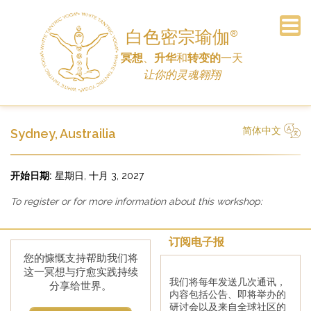
白色密宗瑜伽
®
冥想
、
升华
和
转变的
一天
订阅电子报
常见问题
主页
公告
车间
日程
联系
历史
链接
捐赠
让你的灵魂翱翔
简体中文
Sydney, Austrailia
简体中文
Русский
Deutsch
Español
English
Italiano
开始日期:
星期日, 十月 3, 2027
To register or for more information about this workshop:
订阅电子报
您的慷慨支持帮助我们将
这一冥想与疗愈实践持续
我们将每年发送几次通讯，
分享给世界。
内容包括公告、即将举办的
研讨会以及来自全球社区的