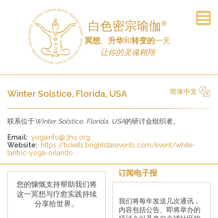
白色密宗瑜伽
®
冥想
、
升华
和
转变的
一天
订阅电子报
常见问题
主页
公告
车间
日程
联系
历史
链接
捐赠
让你的灵魂翱翔
简体中文
Winter Solstice, Florida, USA
简体中文
Русский
Deutsch
Español
Italiano
联系位于
Winter Solstice, Florida, USA
的研讨会组织者。
Email:
yogainfo@3ho.org
Website:
https://tickets.brightstarevents.com/event/white-
tantric-yoga-orlando
订阅电子报
您的慷慨支持帮助我们将
这一冥想与疗愈实践持续
我们将每年发送几次通讯，
分享给世界。
内容包括公告、即将举办的