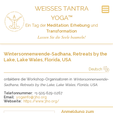
WEISSES TANTRA Y
OGA™
Anmeldung zum Newsletter
Häufig Gestellte Fragen
Ankündigungen
Der Workshop
Geschichte
Startseite
Termine
Kontakt
Links
Ein Tag der
Meditation
,
Erhebung
und
Spenden
Transformation
Lassen Sie die Seele baumeln!
Wintersonnenwende-Sadhana, Retreats by the
Lake, Lake Wales, Florida, USA
Deutsch
简体中文
Русский
Deutsch
Español
English
Italiano
ontaktiere die Workshop-Organisatoren in
Wintersonnenwende-
Sadhana, Retreats by the Lake, Lake Wales, Florida, USA
.
Telefonnummer:
+1-505-629-0267
Email:
yogainfo@3ho.org
Webseite:
https://www.3ho.org/
Anmeldung zum