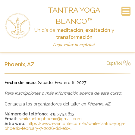
TANTRA YOGA
BLANCO™
Suscripción al boletín de noticias
Preguntas Frecuentes
Calendario
Contacto
Anuncios
El curso
Enlaces
Historia
Inicio
Un día de
meditación
,
exaltación
y
Donar
transformación
Deja volar tu espíritu!
Español
Phoenix, AZ
简体中文
Русский
Deutsch
Español
English
Italiano
Fecha de inicio:
Sábado, Febrero 6, 2027
Para inscripciones o más información acerca de este curso:
Contacta a los organizadores del taller en
Phoenix, AZ
.
Número de teléfono:
415.375.0813
Email:
whitetantricphoenix@gmail.com
Sitio web:
https://www.eventbrite.com/e/white-tantric-yoga-
phoenix-february-7-2026-tickets-...