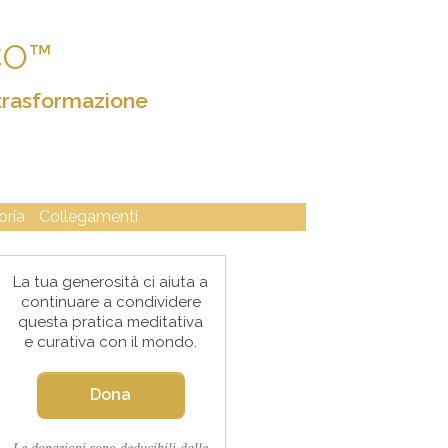
CO™
trasformazione
oria
Collegamenti
La tua generosità ci aiuta a
continuare a condividere
questa pratica meditativa
e curativa con il mondo.
Dona
Le donazioni sono deducibili dalle