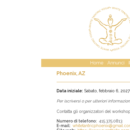
Home
Annunci
Phoenix, AZ
Data iniziale:
Sabato, febbraio 6, 2027
Per iscriversi o per ulteriori informazi
Contatta gli organizzatori del worksho
Numero di telefono:
415.375.0813
E-mail:
whitetantricphoenix@gmail.c