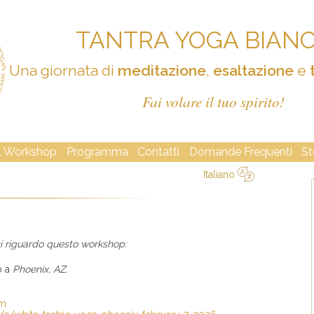
TANTRA YOGA BIAN
Una giornata di
meditazione
,
esaltazione
e
Fai volare il tuo spirito!
Il Workshop
Programma
Contatti
Domande Frequenti
St
Italiano
简体中文
Русский
Deutsch
Español
English
Italiano
oni riguardo questo workshop:
p a
Phoenix, AZ
.
om