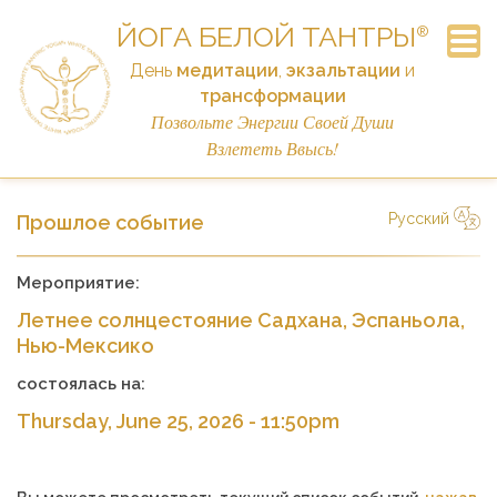
ЙОГА БЕЛОЙ ТАНТРЫ
®
День
медитации
,
экзальтации
и
трансформации
Часто Задаваемые Вопросы
Подписка на рассылку
Объявления
Расписание
Контакты
Семинар
Истории
Главная
Ссылки
Пожертвовать
Позвольте Энергии Своей Души
Взлететь Ввысь!
Русский
Прошлое событие
简体中文
Русский
Deutsch
Español
English
Italiano
Мероприятие:
Летнее солнцестояние Садхана, Эспаньола,
Нью-Мексико
состоялась на:
Thursday, June 25, 2026 - 11:50pm