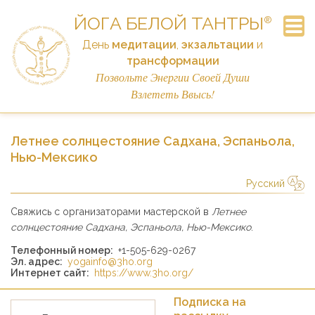
ЙОГА БЕЛОЙ ТАНТРЫ
®
День
медитации
,
экзальтации
и
трансформации
Часто Задаваемые Вопросы
Подписка на рассылку
Объявления
Расписание
Контакты
Семинар
Истории
Главная
Ссылки
Пожертвовать
Позвольте Энергии Своей Души
Взлететь Ввысь!
Летнее солнцестояние Садхана, Эспаньола,
Нью-Мексико
Русский
简体中文
Русский
Deutsch
Español
English
Italiano
Свяжись с организаторами мастерской в
Летнее
солнцестояние Садхана, Эспаньола, Нью-Мексико
.
Телефонный номер:
+1-505-629-0267
Эл. адрес:
yogainfo@3ho.org
Интернет сайт:
https://www.3ho.org/
Подписка на