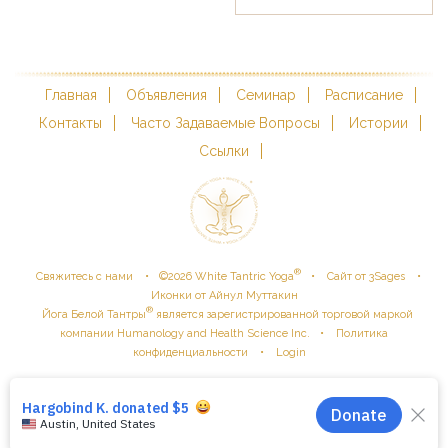
Главная
Объявления
Семинар
Расписание
Контакты
Часто Задаваемые Вопросы
Истории
Ссылки
®
•
•
•
Свяжитесь с нами
©
2026
White Tantric Yoga
Сайт от 3Sages
Иконки от Айнул Муттакин
®
Йога Белой Тантры
является зарегистрированной торговой маркой
•
компании Humanology and Health Science Inc.
Политика
•
конфиденциальности
Login