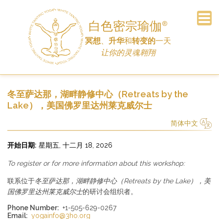
白色密宗瑜伽
®
冥想
、
升华
和
转变的
一天
订阅电子报
常见问题
主页
公告
车间
日程
联系
历史
链接
捐赠
让你的灵魂翱翔
冬至萨达那，湖畔静修中心（Retreats by the
Lake），美国佛罗里达州莱克威尔士
简体中文
简体中文
Русский
Deutsch
Español
English
Italiano
开始日期:
星期五, 十二月 18, 2026
To register or for more information about this workshop:
联系位于
冬至萨达那，湖畔静修中心（Retreats by the Lake），美
国佛罗里达州莱克威尔士
的研讨会组织者。
Phone Number:
+1-505-629-0267
Email:
yogainfo@3ho.org