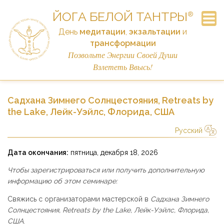
ЙОГА БЕЛОЙ ТАНТРЫ
®
День
медитации
,
экзальтации
и
трансформации
Часто Задаваемые Вопросы
Подписка на рассылку
Объявления
Расписание
Контакты
Семинар
Истории
Главная
Ссылки
Пожертвовать
Позвольте Энергии Своей Души
Взлететь Ввысь!
Садхана Зимнего Солнцестояния, Retreats by
the Lake, Лейк-Уэйлс, Флорида, США
Русский
简体中文
Русский
Deutsch
Español
English
Italiano
Дата окончания:
пятница, декабря 18, 2026
Чтобы зарегистрироваться или получить дополнительную
информацию об этом семинаре:
Свяжись с организаторами мастерской в
Садхана Зимнего
Солнцестояния, Retreats by the Lake, Лейк-Уэйлс, Флорида,
США
.