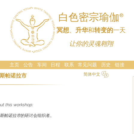
白色密宗瑜伽
®
冥想
、
升华
和
转变的
一天
让你的灵魂翱翔
主页
公告
车间
日程
联系
常见问题
历史
链接
简体中文
斯帕诺拉市
简体中文
Русский
Deutsch
Español
English
Italiano
ut this workshop:
斯帕诺拉市
的研讨会组织者。