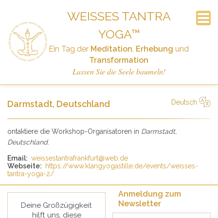
WEISSES TANTRA Y
OGA™
Anmeldung zum Newsletter
Häufig Gestellte Fragen
Ankündigungen
Der Workshop
Geschichte
Startseite
Termine
Kontakt
Links
Ein Tag der
Meditation
,
Erhebung
und
Spenden
Transformation
Lassen Sie die Seele baumeln!
Deutsch
Darmstadt, Deutschland
简体中文
Русский
Deutsch
Español
English
Italiano
ontaktiere die Workshop-Organisatoren in
Darmstadt,
Deutschland
.
Email:
weissestantrafrankfurt@web.de
Webseite:
https://www.klangyogastille.de/events/weisses-
tantra-yoga-2/
Anmeldung zum
Newsletter
Deine Großzügigkeit
hilft uns, diese