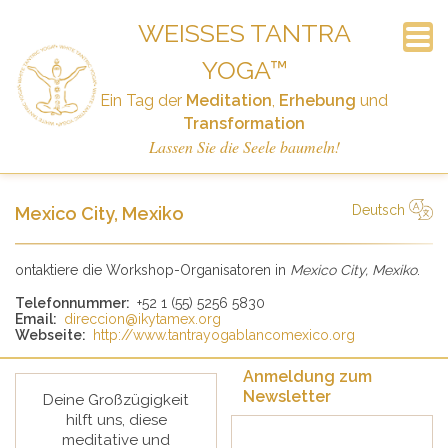
WEISSES TANTRA Y
OGA™
Anmeldung zum Newsletter
Häufig Gestellte Fragen
Ankündigungen
Der Workshop
Geschichte
Startseite
Termine
Kontakt
Links
Ein Tag der
Meditation
,
Erhebung
und
Spenden
Transformation
Lassen Sie die Seele baumeln!
Deutsch
Mexico City, Mexiko
简体中文
Русский
Deutsch
Español
English
Italiano
ontaktiere die Workshop-Organisatoren in
Mexico City, Mexiko
.
Telefonnummer:
+52 1 (55) 5256 5830
Email:
direccion@ikytamex.org
Webseite:
http://www.tantrayogablancomexico.org
Anmeldung zum
Newsletter
Deine Großzügigkeit
hilft uns, diese
meditative und