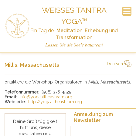
WEISSES TANTRA Y
OGA™
Anmeldung zum Newsletter
Häufig Gestellte Fragen
Ankündigungen
Der Workshop
Geschichte
Startseite
Termine
Kontakt
Links
Ein Tag der
Meditation
,
Erhebung
und
Spenden
Transformation
Lassen Sie die Seele baumeln!
Deutsch
Millis, Massachusetts
Русский
Deutsch
Español
Italiano
ontaktiere die Workshop-Organisatoren in
Millis, Massachusetts
.
Telefonnummer:
(508) 376-4525
Email:
info@yogaattheashram.org
Webseite:
http://yogaattheashram.org
Anmeldung zum
Newsletter
Deine Großzügigkeit
hilft uns, diese
meditative und